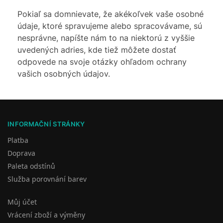
Pokiaľ sa domnievate, že akékoľvek vaše osobné
údaje, ktoré spravujeme alebo spracovávame, sú
nesprávne, napíšte nám to na niektorú z vyššie
uvedených adries, kde tiež môžete dostať
odpovede na svoje otázky ohľadom ochrany
vašich osobných údajov.
INFORMAČNÍ STRÁNKY
Platba
Doprava
Paleta odstínů
Služba porovnání barev
Můj účet
Vrácení zboží a výměny