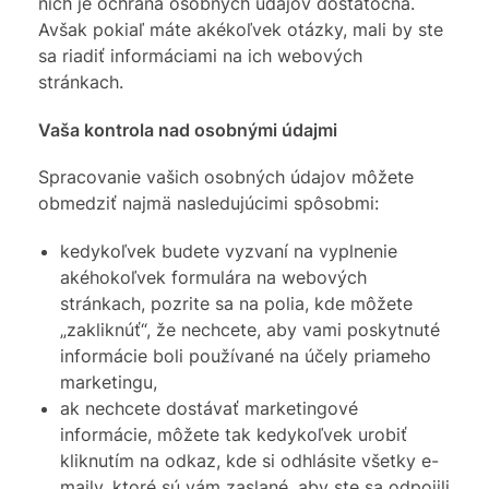
nich je ochrana osobných údajov dostatočná.
Avšak pokiaľ máte akékoľvek otázky, mali by ste
sa riadiť informáciami na ich webových
stránkach.
Vaša kontrola nad osobnými údajmi
Spracovanie vašich osobných údajov môžete
obmedziť najmä nasledujúcimi spôsobmi:
kedykoľvek budete vyzvaní na vyplnenie
akéhokoľvek formulára na webových
stránkach, pozrite sa na polia, kde môžete
„zakliknúť“, že nechcete, aby vami poskytnuté
informácie boli používané na účely priameho
marketingu,
ak nechcete dostávať marketingové
informácie, môžete tak kedykoľvek urobiť
kliknutím na odkaz, kde si odhlásite všetky e-
maily, ktoré sú vám zaslané, aby ste sa odpojili