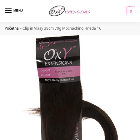
MENU
0
Početna
»
Clip in Vlasy 38cm 70g Mochachino Hnedá 1C