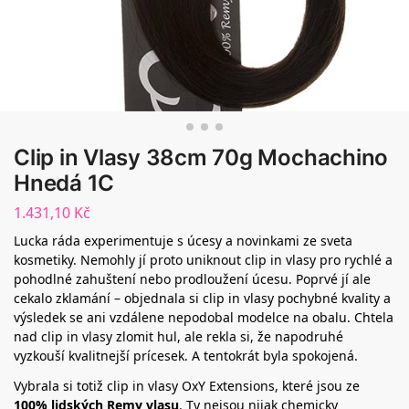
Clip in Vlasy 38cm 70g Mochachino
Hnedá 1C
1.431,10
Kč
Lucka ráda experimentuje s úcesy a novinkami ze sveta
kosmetiky. Nemohly jí proto uniknout clip in vlasy pro rychlé a
pohodlné zahuštení nebo prodloužení úcesu. Poprvé jí ale
cekalo zklamání – objednala si clip in vlasy pochybné kvality a
výsledek se ani vzdálene nepodobal modelce na obalu. Chtela
nad clip in vlasy zlomit hul, ale rekla si, že napodruhé
vyzkouší kvalitnejší prícesek. A tentokrát byla spokojená.
Vybrala si totiž clip in vlasy OxY Extensions, které jsou ze
100% lidských Remy vlasu
. Ty nejsou nijak chemicky