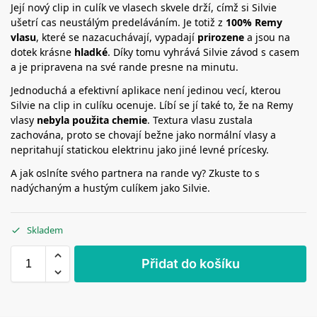
Její nový clip in culík ve vlasech skvele drží, címž si Silvie
ušetrí cas neustálým predeláváním. Je totiž z
100% Remy
vlasu
, které se nazacuchávají, vypadají
prirozene
a jsou na
dotek krásne
hladké
. Díky tomu vyhrává Silvie závod s casem
a je pripravena na své rande presne na minutu.
Jednoduchá a efektivní aplikace není jedinou vecí, kterou
Silvie na clip in culíku ocenuje. Líbí se jí také to, že na Remy
vlasy
nebyla použita chemie
. Textura vlasu zustala
zachována, proto se chovají bežne jako normální vlasy a
nepritahují statickou elektrinu jako jiné levné prícesky.
A jak oslníte svého partnera na rande vy? Zkuste to s
nadýchaným a hustým culíkem jako Silvie.
Skladem
Přidat do košíku